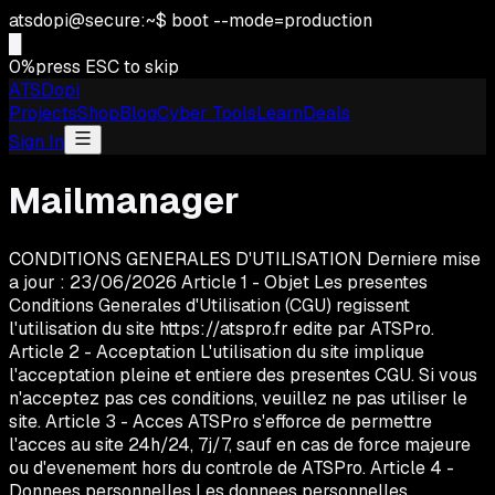
atsdopi@secure:~$ boot --mode=production
0
%
press ESC to skip
ATSDopi
Projects
Shop
Blog
Cyber Tools
Learn
Deals
Sign In
Mailmanager
CONDITIONS GENERALES D'UTILISATION Derniere mise
a jour : 23/06/2026 Article 1 - Objet Les presentes
Conditions Generales d'Utilisation (CGU) regissent
l'utilisation du site https://atspro.fr edite par ATSPro.
Article 2 - Acceptation L'utilisation du site implique
l'acceptation pleine et entiere des presentes CGU. Si vous
n'acceptez pas ces conditions, veuillez ne pas utiliser le
site. Article 3 - Acces ATSPro s'efforce de permettre
l'acces au site 24h/24, 7j/7, sauf en cas de force majeure
ou d'evenement hors du controle de ATSPro. Article 4 -
Donnees personnelles Les donnees personnelles