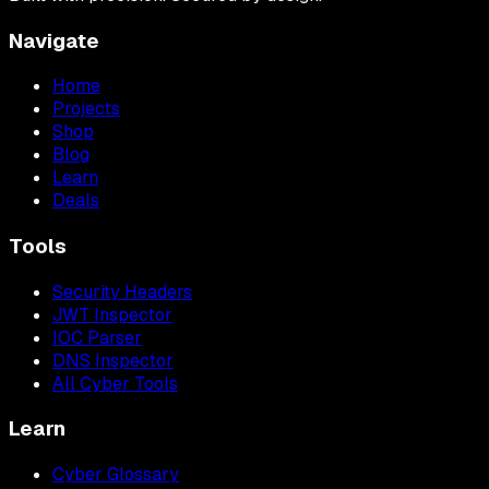
Navigate
Home
Projects
Shop
Blog
Learn
Deals
Tools
Security Headers
JWT Inspector
IOC Parser
DNS Inspector
All Cyber Tools
Learn
Cyber Glossary